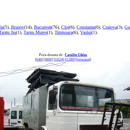
la
(5),
Brasov
(14),
Bucuresti
(76),
Cluj
(6),
Constanta
(6),
Craiova
(3),
Gal
Targu Jiu
(1),
Targu Mures
(1),
Timisoara
(6),
Vaslui
(1).
Poza donata de:
Catalin Ghita
[
640
] [
800
] [
1024
] [
1280
] [
original
]