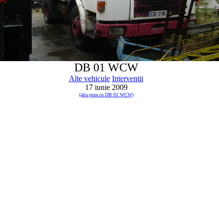
DB 01 WCW
Alte vehicule
Interventii
17 iunie 2009
(alta poza cu DB 01 WCW)