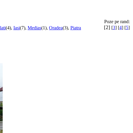
Poze pe rand:
[2]
[
3
] [
4
] [
5
]
ati
(4),
Iasi
(7),
Medias
(1),
Oradea
(3),
Piatra