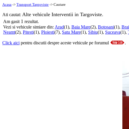
Acasa
->
Transport Targoviste
-> Cautare
Alte vehicule Interventii in Targoviste.
Ati cautat:
1
Am gasit
rezultat.
Vezi si vehicule simiare din:
Arad
(1),
Baia Mare
(2),
Botosani
(1),
Brai
Neamt
(2),
Pitesti
(1),
Ploiesti
(7),
Satu Mare
(1),
Sibiu
(1),
Suceava
(1),
Click aici
pentru discutii despre aceste vehicule pe forumul
.