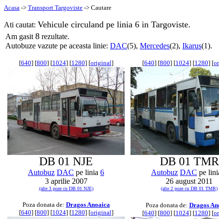
Acasa
->
Transport Targoviste
-> Cautare
Vehicule circuland pe linia 6 in Targoviste.
Ati cautat:
8
Am gasit
rezultate.
Autobuze vazute pe aceasta linie:
DAC
(5),
Mercedes
(2),
Ikarus
(1).
[
640
] [
800
] [
1024
] [
1280
] [
original
]
[
640
] [
800
] [
1024
] [
1280
] [
or
DB 01 NJE
DB 01 TMR
Autobuz
DAC
pe linia
6
Autobuz
DAC
pe lin
3 aprilie 2007
26 august 2011
(alte 3 poze cu DB 01 NJE)
(alte 2 poze cu DB 01 TMR)
Poza donata de:
Dragos Anoaica
Poza donata de:
Dragos An
[
640
] [
800
] [
1024
] [
1280
] [
original
]
[
640
] [
800
] [
1024
] [
1280
] [
or