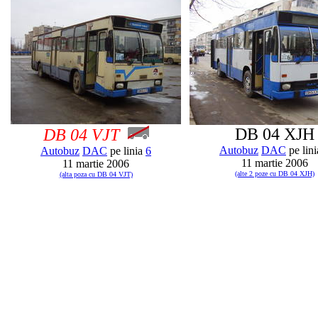
DB 04 XJH
DB 04 VJT
Autobuz
DAC
pe lin
Autobuz
DAC
pe linia
6
11 martie 2006
11 martie 2006
(alte 2 poze cu DB 04 XJH)
(alta poza cu DB 04 VJT)