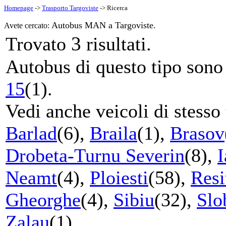
Homepage
->
Trasporto Targoviste
-> Ricerca
Autobus MAN a Targoviste.
Avete cercato:
3
Trovato
risultati.
Autobus di questo tipo sono s
15
(1).
Vedi anche veicoli di stesso 
Barlad
(6),
Braila
(1),
Brasov
Drobeta-Turnu Severin
(8),
I
Neamt
(4),
Ploiesti
(58),
Resi
Gheorghe
(4),
Sibiu
(32),
Slo
Zalau
(1).