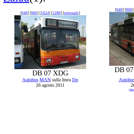
[
640
] [
800
]
[
640
] [
800
] [
1024
] [
1280
] [
originale
]
DB 0
DB 07 XDG
Autobus
MAN
sulla linea
Dp
Autobu
26 agosto 2011
2
(al