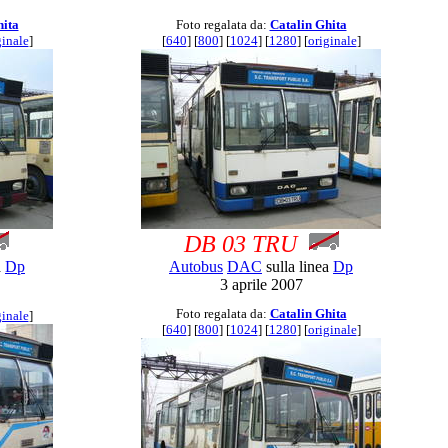
hita
Foto regalata da:
Catalin Ghita
ginale
]
[
640
] [
800
] [
1024
] [
1280
] [
originale
]
DB 03 TRU
a
Dp
Autobus
DAC
sulla linea
Dp
3 aprile 2007
Foto regalata da:
Catalin Ghita
ginale
]
[
640
] [
800
] [
1024
] [
1280
] [
originale
]