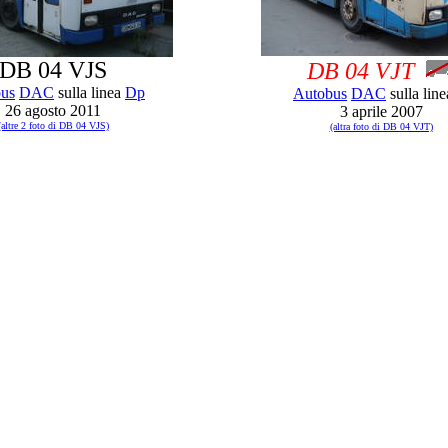
DB 04 VJS
DB 04 VJT
us
DAC
sulla linea
Dp
Autobus
DAC
sulla lin
26 agosto 2011
3 aprile 2007
(altre 2 foto di DB 04 VJS)
(altra foto di DB 04 VJT)