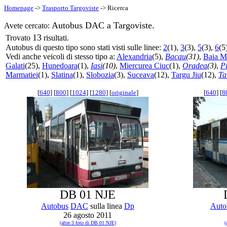
Homepage
->
Trasporto Targoviste
-> Ricerca
Autobus DAC a Targoviste.
Avete cercato:
13
Trovato
risultati.
Autobus di questo tipo sono stati visti sulle linee:
2
(1),
3
(3),
5
(3),
6
(5
Vedi anche veicoli di stesso tipo a:
Alexandria
(5),
Bacau
(31)
,
Baia M
Galati
(25),
Hunedoara
(1),
Iasi
(10)
,
Miercurea Ciuc
(1),
Oradea
(3)
,
P
Marmatiei
(1),
Slatina
(1),
Slobozia
(3),
Suceava
(12),
Targu Jiu
(12),
Ta
[
640
] [
800
] [
1024
] [
1280
] [
originale
]
[
640
] [
8
DB 01 NJE
Autobus
DAC
sulla linea
Dp
Auto
26 agosto 2011
(altre 3 foto di DB 01 NJE)
(