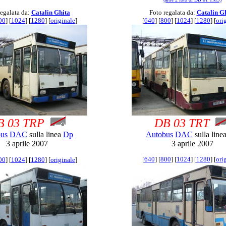
regalata da:
Catalin Ghita
Foto regalata da:
Catalin G
00
] [
1024
] [
1280
] [
originale
]
[
640
] [
800
] [
1024
] [
1280
] [
ori
B 03 TRP
DB 03 TRT
us
DAC
sulla linea
Dp
Autobus
DAC
sulla line
3 aprile 2007
3 aprile 2007
[
640
] [
800
] [
1024
] [
1280
] [
ori
00
] [
1024
] [
1280
] [
originale
]