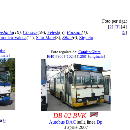
Foto per riga:
[4]
[
2
] [
3
]
nstanta
(10)
,
Craiova
(59),
Fetesti
(5),
Focsani
(1)
,
[
5
]
amnicu Valcea
(11),
Satu Mare
(8),
Sibiu
(6)
,
Sighetu
hita
Foto regalata da:
Catalin Ghita
ginale
]
[
640
] [
800
] [
1024
] [
1280
] [
originale
]
DB 02 BVK
ea
6
Autobus
DAC
sulla linea
Dp
3 aprile 2007