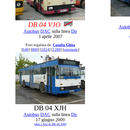
DB 04 VJO
Autob
Autobus
DAC
sulla linea
Dp
3 aprile 2007
Foto regalata da:
Catalin Ghita
[
640
] [
800
] [
1024
] [
1280
] [
originale
]
DB 04 XJH
Autobus
DAC
sulla linea
Dp
17 giugno 2009
(altre 2 foto di DB 04 XJH)