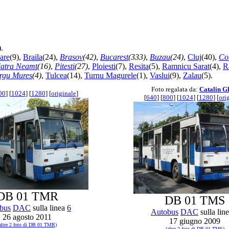
).
are
(9),
Braila
(24),
Brasov
(42)
,
Bucarest
(333)
,
Buzau
(24)
,
Cluj
(40),
Co
iatra Neamt
(16)
,
Pitesti
(27)
,
Ploiesti
(7),
Resita
(5),
Ramnicu Sarat
(4),
R
rgu Mures
(4)
,
Tulcea
(14),
Turnu Magurele
(1),
Vaslui
(9),
Zalau
(5).
Foto regalata da:
Catalin G
00
] [
1024
] [
1280
] [
originale
]
[
640
] [
800
] [
1024
] [
1280
] [
ori
DB 01 TMR
DB 01 TMS
bus
DAC
sulla linea
6
Autobus
DAC
sulla lin
26 agosto 2011
17 giugno 2009
altre 2 foto di DB 01 TMR)
(altre 2 foto di DB 01 TMS)