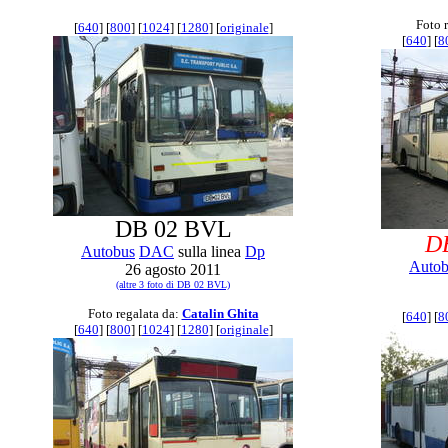
Foto 
[
640
] [
800
] [
1024
] [
1280
] [
originale
]
[
640
] [
8
DB 02 BVL
D
Autobus
DAC
sulla linea
Dp
Autob
26 agosto 2011
(altre 3 foto di DB 02 BVL)
Foto regalata da:
Catalin Ghita
[
640
] [
8
[
640
] [
800
] [
1024
] [
1280
] [
originale
]