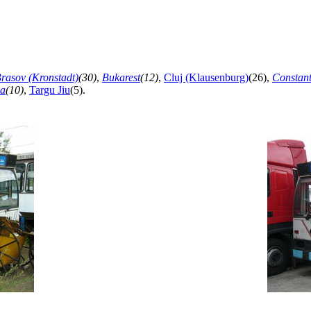
rasov (Kronstadt)
(30)
,
Bukarest
(12)
,
Cluj (Klausenburg)
(26),
Constan
va
(10)
,
Targu Jiu
(5).