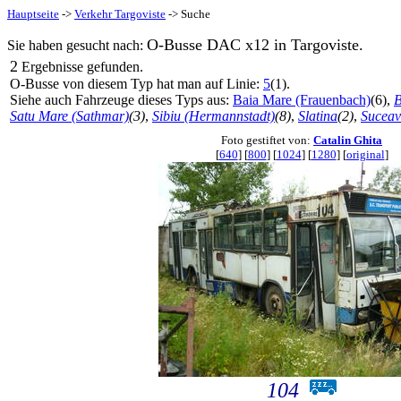
Hauptseite
->
Verkehr Targoviste
-> Suche
O-Busse DAC x12 in Targoviste.
Sie haben gesucht nach:
2
Ergebnisse gefunden.
O-Busse von diesem Typ hat man auf Linie:
5
(1).
Siehe auch Fahrzeuge dieses Typs aus:
Baia Mare (Frauenbach)
(6),
B
Satu Mare (Sathmar)
(3)
,
Sibiu (Hermannstadt)
(8)
,
Slatina
(2)
,
Sucea
Foto gestiftet von:
Catalin Ghita
[
640
] [
800
] [
1024
] [
1280
] [
original
]
104