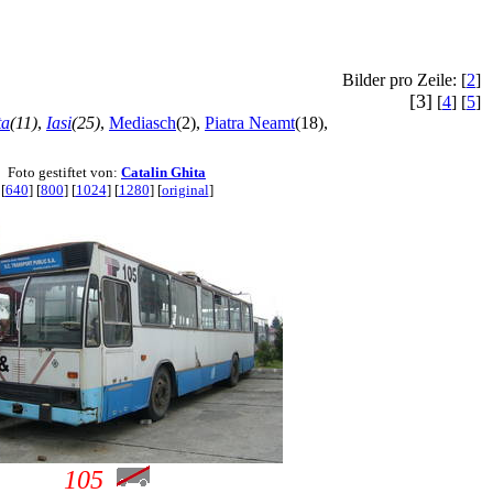
Bilder pro Zeile: [
2
]
[3]
[
4
] [
5
]
ta
(11)
,
Iasi
(25)
,
Mediasch
(2),
Piatra Neamt
(18),
Foto gestiftet von:
Catalin Ghita
[
640
] [
800
] [
1024
] [
1280
] [
original
]
105