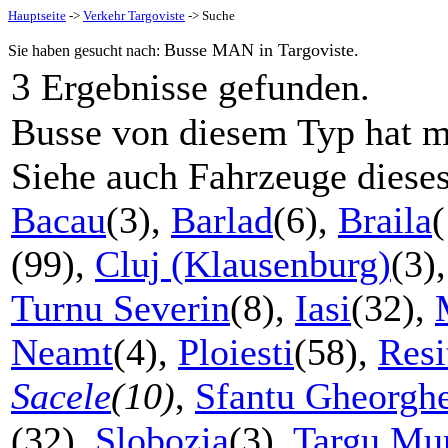
Hauptseite
->
Verkehr Targoviste
-> Suche
Busse MAN in Targoviste.
Sie haben gesucht nach:
3
Ergebnisse gefunden.
Busse von diesem Typ hat m
Siehe auch Fahrzeuge diese
Bacau
(3),
Barlad
(6),
Braila
(99),
Cluj (Klausenburg)
(3)
Turnu Severin
(8),
Iasi
(32),
Neamt
(4),
Ploiesti
(58),
Resi
Sacele
(10)
,
Sfantu Gheorgh
(32),
Slobozia
(3),
Targu Mu