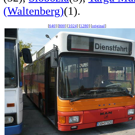
(Waltenberg)
(1).
[
640
] [
800
] [
1024
] [
1280
] [
original
]