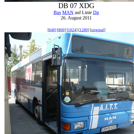
DB 07 XDG
Bus
MAN
auf Linie
Dp
26. August 2011
[
640
] [
800
] [
1024
] [
1280
] [
original
]