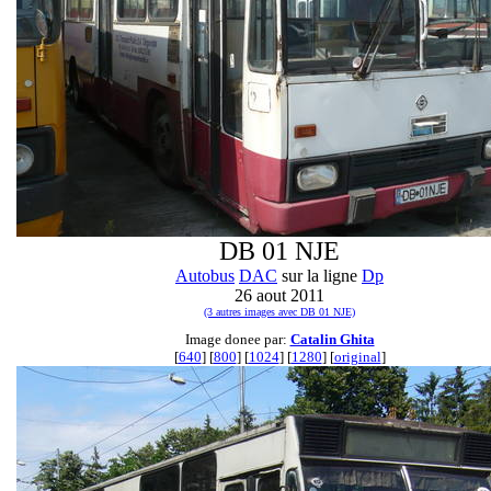
DB 01 NJE
Autobus
DAC
sur la ligne
Dp
26 aout 2011
(3 autres images avec DB 01 NJE)
Image donee par:
Catalin Ghita
[
640
] [
800
] [
1024
] [
1280
] [
original
]