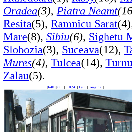
Oradea
(3)
,
Piatra Neamt
(16
Resita
(5),
Ramnicu Sarat
(4)
Mare
(8),
Sibiu
(6)
,
Sighetu 
Slobozia
(3),
Suceava
(12),
T
Mures
(4)
,
Tulcea
(14),
Turnu
Zalau
(5).
[
640
] [
800
] [
1024
] [
1280
] [
original
]