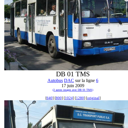
DB 01 TMS
Autobus
DAC
sur la ligne
6
17 juin 2009
(2 autres images avec DB 01 TMS)
[
640
] [
800
] [
1024
] [
1280
] [
original
]