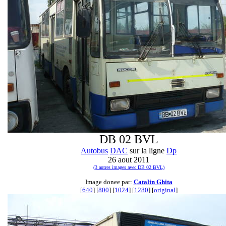
DB 02 BVL
Autobus
DAC
sur la ligne
Dp
26 aout 2011
(3 autres images avec DB 02 BVL)
Image donee par:
Catalin Ghita
[
640
] [
800
] [
1024
] [
1280
] [
original
]