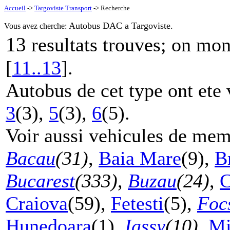
Accueil
->
Targoviste Transport
-> Recherche
Autobus DAC a Targoviste.
Vous avez cherche:
13
resultats trouves; on mo
[
11..13
].
Autobus de cet type ont ete 
3
(3),
5
(3),
6
(5).
Voir aussi vehicules de mem
Bacau
(31)
,
Baia Mare
(9),
B
Bucarest
(333)
,
Buzau
(24)
,
C
Craiova
(59),
Fetesti
(5),
Foc
Hunedoara
(1),
Iassy
(10)
,
Mi