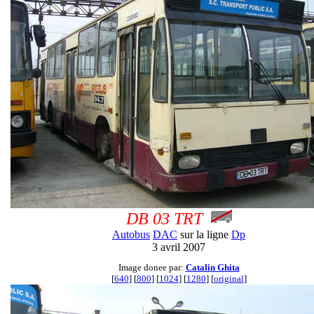
DB 03 TRT
Autobus
DAC
sur la ligne
Dp
3 avril 2007
Image donee par:
Catalin Ghita
[
640
] [
800
] [
1024
] [
1280
] [
original
]