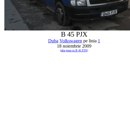
B 45 PJX
Duba
Volkswagen
pe linia
1
18 noiembrie 2009
(alta poza cu B 45 PJX)