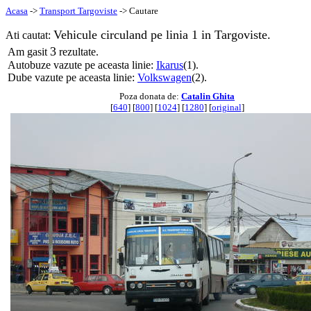
Acasa
->
Transport Targoviste
-> Cautare
Vehicule circuland pe linia 1 in Targoviste.
Ati cautat:
3
Am gasit
rezultate.
Autobuze vazute pe aceasta linie:
Ikarus
(1).
Dube vazute pe aceasta linie:
Volkswagen
(2).
Poza donata de:
Catalin Ghita
[
640
] [
800
] [
1024
] [
1280
] [
original
]