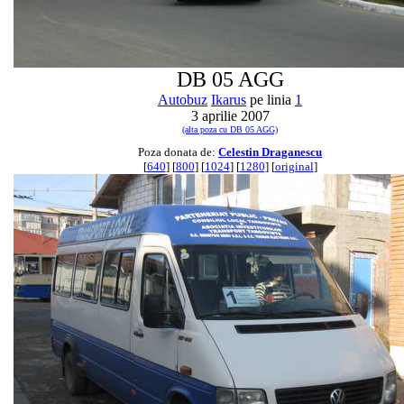
DB 05 AGG
Autobuz
Ikarus
pe linia
1
3 aprilie 2007
(alta poza cu DB 05 AGG)
Poza donata de:
Celestin Draganescu
[
640
] [
800
] [
1024
] [
1280
] [
original
]