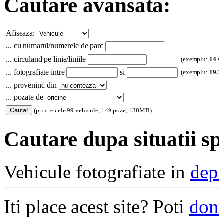
Cautare avansata:
Afiseaza:
... cu numarul/numerele de parc
... circuland pe linia/liniile
(exemplu:
14
... fotografiate intre
si
(exemplu:
19.
... provenind din
... pozate de
(printre cele 99 vehicule, 149 poze; 138MB)
Cautare dupa situatii sp
Vehicule fotografiate in
dep
Iti place acest site? Poti
don