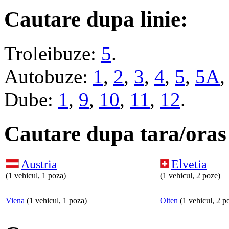
Cautare dupa linie:
Troleibuze:
5
.
Autobuze:
1
,
2
,
3
,
4
,
5
,
5A
Dube:
1
,
9
,
10
,
11
,
12
.
Cautare dupa tara/oras
Austria
Elvetia
(1 vehicul, 1 poza)
(1 vehicul, 2 poze)
Viena
(1 vehicul, 1 poza)
Olten
(1 vehicul, 2 p