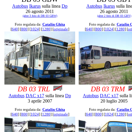
Autobus
Ikarus
sulla linea
Dp
Autobus
Ikarus
sulla li
26 agosto 2011
26 agosto 2011
(altre 3 foto di DB 03 GBW)
(altre 2 foto di DB 03 GBY)
Foto regalata da:
Catalin Ghita
Foto regalata da:
Catalin 
[
640
] [
800
] [
1024
] [
1280
] [
originale
]
[
640
] [
800
] [
1024
] [
1280
] [
or
DB 03 TRL
DB 03 TRM
Autobus
DAC x17
sulla linea
Dp
Autobus
DAC x17
sulla l
3 aprile 2007
20 luglio 2005
Foto regalata da:
Catalin Ghita
Foto regalata da:
Catalin 
[
640
] [
800
] [
1024
] [
1280
] [
originale
]
[
640
] [
800
] [
1024
] [
1280
] [
or