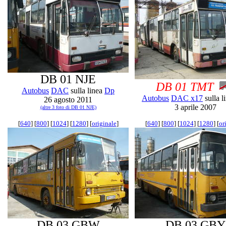
DB 01 NJE
DB 01 TMT
Autobus
DAC
sulla linea
Dp
Autobus
DAC x17
sulla l
26 agosto 2011
3 aprile 2007
(altre 3 foto di DB 01 NJE)
[
640
] [
800
] [
1024
] [
1280
] [
originale
]
[
640
] [
800
] [
1024
] [
1280
] [
or
DB 03 GBW
DB 03 GBY