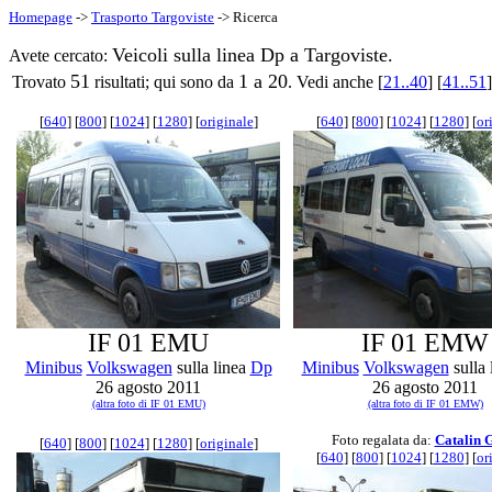
Homepage
->
Trasporto Targoviste
-> Ricerca
Veicoli sulla linea Dp a Targoviste.
Avete cercato:
51
1 a 20
Trovato
risultati; qui sono da
. Vedi anche [
21..40
] [
41..51
]
[
640
] [
800
] [
1024
] [
1280
] [
originale
]
[
640
] [
800
] [
1024
] [
1280
] [
or
IF 01 EMU
IF 01 EMW
Minibus
Volkswagen
sulla linea
Dp
Minibus
Volkswagen
sulla 
26 agosto 2011
26 agosto 2011
(altra foto di IF 01 EMU)
(altra foto di IF 01 EMW)
Foto regalata da:
Catalin 
[
640
] [
800
] [
1024
] [
1280
] [
originale
]
[
640
] [
800
] [
1024
] [
1280
] [
or